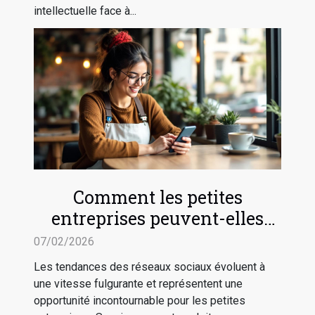
intellectuelle face à...
Comment les petites
entreprises peuvent-elles
tirer profit des tendances des
07/02/2026
réseaux sociaux ?
Les tendances des réseaux sociaux évoluent à
une vitesse fulgurante et représentent une
opportunité incontournable pour les petites