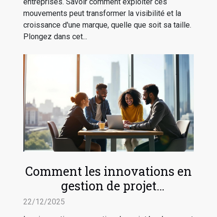
entreprises. Savoir comment exploiter ces
mouvements peut transformer la visibilité et la
croissance d'une marque, quelle que soit sa taille.
Plongez dans cet...
Comment les innovations en
gestion de projet
transforment-elles les
22/12/2025
pratiques commerciales ?