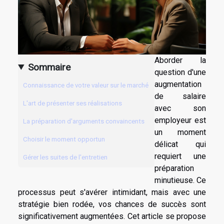
Aborder la
Sommaire
question d'une
augmentation
Connaissance de votre valeur sur le marché
de salaire
L'art de présenter ses réalisations
avec son
employeur est
La préparation d'arguments convaincents
un moment
Choisir le moment opportun
délicat qui
requiert une
Gérer les suites de l'entretien
préparation
minutieuse. Ce
processus peut s'avérer intimidant, mais avec une
stratégie bien rodée, vos chances de succès sont
significativement augmentées. Cet article se propose