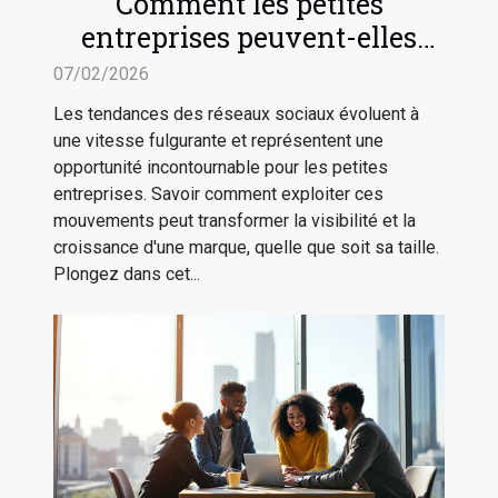
Comment les petites
entreprises peuvent-elles
tirer profit des tendances des
07/02/2026
réseaux sociaux ?
Les tendances des réseaux sociaux évoluent à
une vitesse fulgurante et représentent une
opportunité incontournable pour les petites
entreprises. Savoir comment exploiter ces
mouvements peut transformer la visibilité et la
croissance d'une marque, quelle que soit sa taille.
Plongez dans cet...