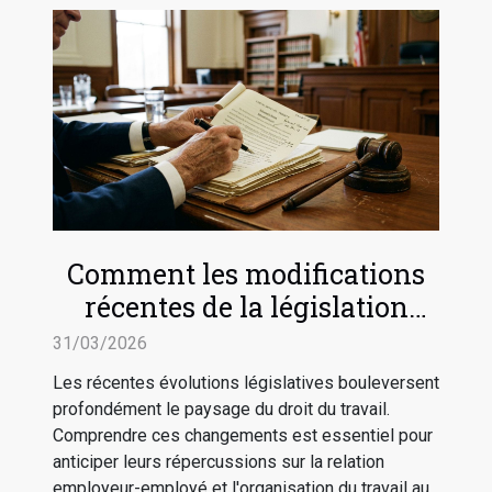
Comment les modifications
récentes de la législation
impactent-elles le droit du
31/03/2026
travail ?
Les récentes évolutions législatives bouleversent
profondément le paysage du droit du travail.
Comprendre ces changements est essentiel pour
anticiper leurs répercussions sur la relation
employeur-employé et l'organisation du travail au