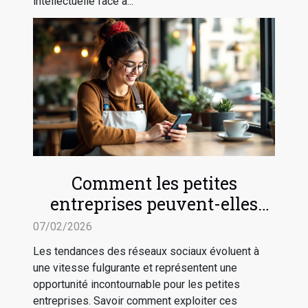
intellectuelle face à...
Comment les petites
entreprises peuvent-elles
tirer profit des tendances des
07/02/2026
réseaux sociaux ?
Les tendances des réseaux sociaux évoluent à
une vitesse fulgurante et représentent une
opportunité incontournable pour les petites
entreprises. Savoir comment exploiter ces