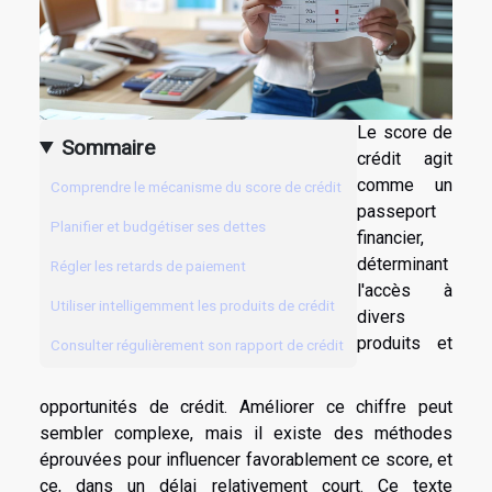
Le score de
Sommaire
crédit agit
comme un
Comprendre le mécanisme du score de crédit
passeport
Planifier et budgétiser ses dettes
financier,
déterminant
Régler les retards de paiement
l'accès à
Utiliser intelligemment les produits de crédit
divers
produits et
Consulter régulièrement son rapport de crédit
opportunités de crédit. Améliorer ce chiffre peut
sembler complexe, mais il existe des méthodes
éprouvées pour influencer favorablement ce score, et
ce, dans un délai relativement court. Ce texte