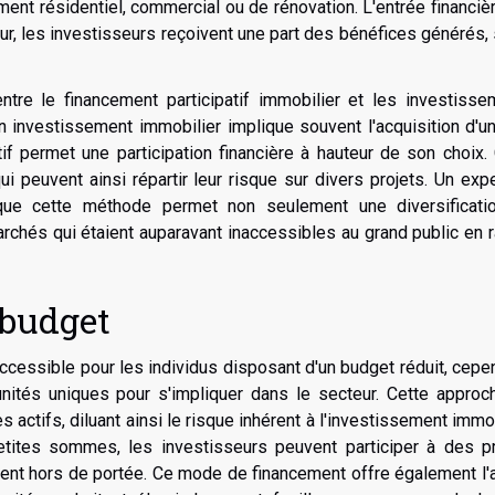
ment résidentiel, commercial ou de rénovation. L'entrée financiè
etour, les investisseurs reçoivent une part des bénéfices générés,
entre le financement participatif immobilier et les investiss
n investissement immobilier implique souvent l'acquisition d'u
if permet une participation financière à hauteur de son choix.
ui peuvent ainsi répartir leur risque sur divers projets. Un exp
 que cette méthode permet non seulement une diversificati
rchés qui étaient auparavant inaccessibles au grand public en 
 budget
cessible pour les individus disposant d'un budget réduit, cepe
tunités uniques pour s'impliquer dans le secteur. Cette appro
 actifs, diluant ainsi le risque inhérent à l'investissement immob
tites sommes, les investisseurs peuvent participer à des pr
ment hors de portée. Ce mode de financement offre également l