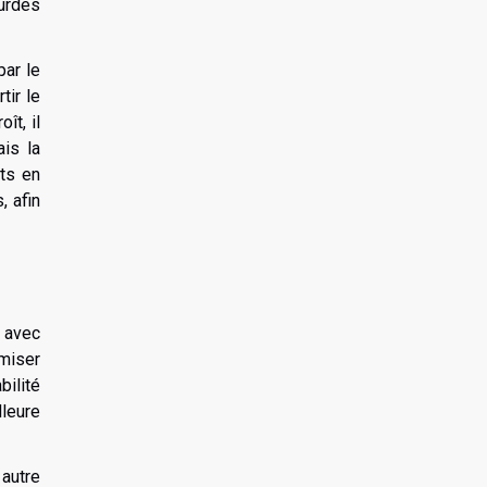
ourdes
par le
tir le
ît, il
is la
nts en
, afin
r avec
imiser
bilité
lleure
 autre