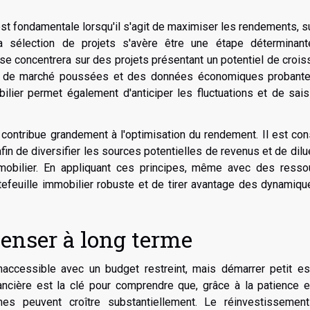
st fondamentale lorsqu'il s'agit de maximiser les rendements, s
a sélection de projets s'avère être une étape déterminant
 se concentrera sur des projets présentant un potentiel de croi
es de marché poussées et des données économiques probante
er permet également d'anticiper les fluctuations et de saisi
se contribue grandement à l'optimisation du rendement. Il est con
afin de diversifier les sources potentielles de revenus et de dilu
mmobilier. En appliquant ces principes, même avec des resso
rtefeuille immobilier robuste et de tirer avantage des dynamiq
enser à long terme
naccessible avec un budget restreint, mais démarrer petit es
nancière est la clé pour comprendre que, grâce à la patience 
es peuvent croître substantiellement. Le réinvestissemen