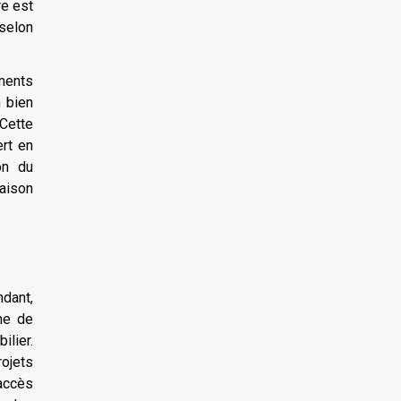
re est
 selon
ements
n bien
 Cette
ert en
on du
raison
ndant,
che de
ilier.
ojets
'accès