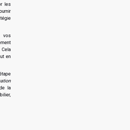
r les
ournir
atégie
r vos
dement
. Cela
out en
 étape
isation
de la
lier,