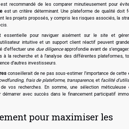
l est recommandé de les comparer minutieusement pour évite
ce
est un critère déterminant. Une plateforme de qualité doit f
t les projets proposés, y compris les risques associés, la str
cis.
st essentielle pour naviguer aisément sur le site et gére
tilisateur intuitive et un support client réactif peuvent gran
dé d'effectuer une
due diligence
approfondie avant de s'engager
 à la recherche et à l'analyse des différentes plateformes, t
ence d'autres investisseurs.
ères
conseillerait de ne pas sous-estimer l'importance de cette
rowdfunding
,
frais de plateforme
,
transparence
, et
facilité d'util
 de vos recherches. En somme, une sélection méticuleuse 
démarrer avec succès dans le financement participatif immobi
ssement pour maximiser les