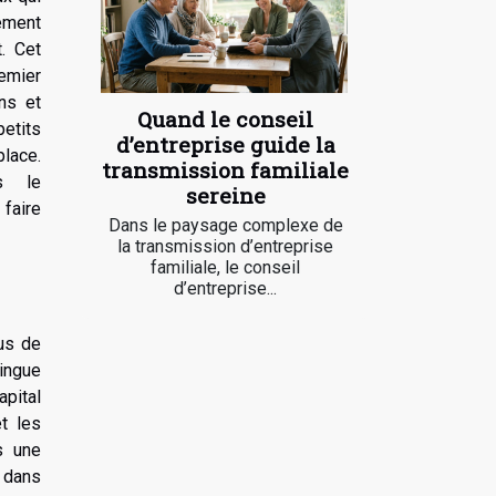
ement
. Cet
emier
ns et
Quand le conseil
etits
d’entreprise guide la
lace.
transmission familiale
s le
sereine
faire
Dans le paysage complexe de
la transmission d’entreprise
familiale, le conseil
d’entreprise...
us de
ingue
apital
t les
s une
 dans