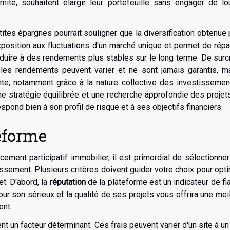
imité, souhaitent élargir leur portefeuille sans engager de l
tites épargnes pourrait souligner que la diversification obtenue 
xposition aux fluctuations d'un marché unique et permet de répar
nduire à des rendements plus stables sur le long terme. De surcro
 les rendements peuvent varier et ne sont jamais garantis, ma
ante, notamment grâce à la nature collective des investisseme
ne stratégie équilibrée et une recherche approfondie des projets
ond bien à son profil de risque et à ses objectifs financiers.
eforme
cement participatif immobilier, il est primordial de sélectionne
issement. Plusieurs critères doivent guider votre choix pour opt
et. D'abord, la
réputation
de la plateforme est un indicateur de fia
ur son sérieux et la qualité de ses projets vous offrira une mei
ent.
 un facteur déterminant. Ces frais peuvent varier d'un site à un