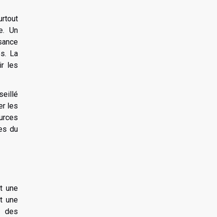
urtout
e. Un
ssance
s. La
r les
seillé
er les
urces
ues du
t une
et une
t des