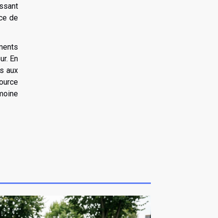
ssant
nce de
ments
ur. En
es aux
ource
moine